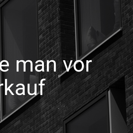
te man vor
rkauf