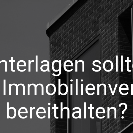
terlagen soll
Immobilienve
bereithalten?